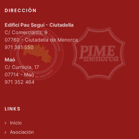
DIRECCIÓN
Edifici Pau Seguí - Ciutadella
C/ Comerciants, 9
07760 - Ciutadella de Menorca
971 381 550
Maó
C/ Curniola, 17
07714 - Maó
971 352 464
LINKS
Inicio
Asociación